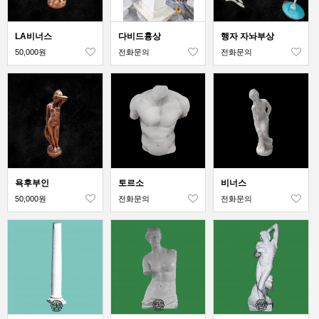
LA비너스
다비드흉상
행자 자놔부상
50,000원
전화문의
전화문의
욕후부인
토르소
비너스
50,000원
전화문의
전화문의