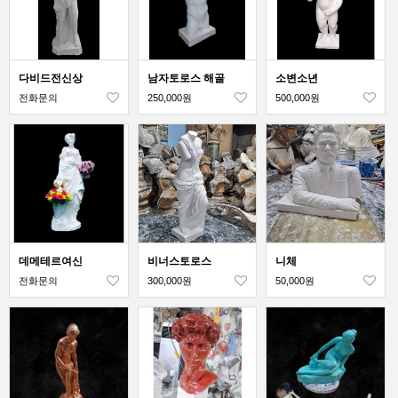
다비드전신상
남자토로스 해골
소변소년
전화문의
250,000원
500,000원
데메테르여신
비너스토로스
니체
전화문의
300,000원
50,000원