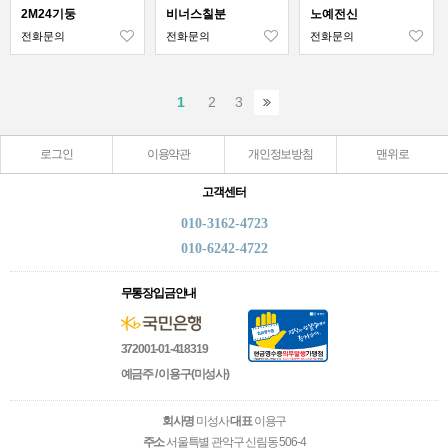
2M24기둥
비너스칠분
노예전신
전화문의
전화문의
전화문의
1
2
3
로그인
이용약관
개인정보방침
맨위로
고객센터
010-3162-4723
010-6242-4722
무통장입금안내
372001-01-418319
예금주 / 이용구(미성사)
회사명
미성사
대표
이용구
주소
서울특별 관악구 신림동 506-4