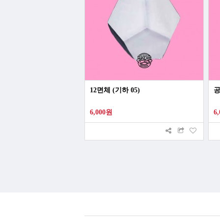
12면체 (기하 05)
공
6,000원
6