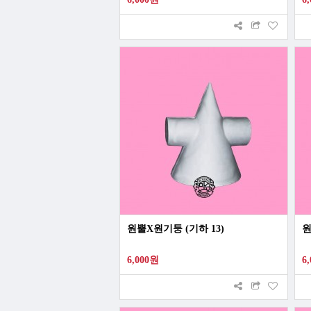
원뿔X원기둥 (기하 13)
원
6,000원
6