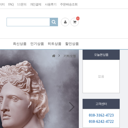
이지
FAQ
1:1문의
개인결제
사용후기
주문/배송조회
0
최신상품
인기상품
히트상품
할인상품
오늘본상품
기하모형
없음
고객센터
010-3162-4723
010-6242-4722