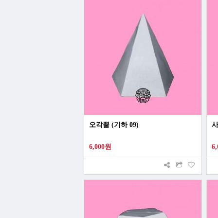
오각뿔 (기하 09)
사
6,000원
6