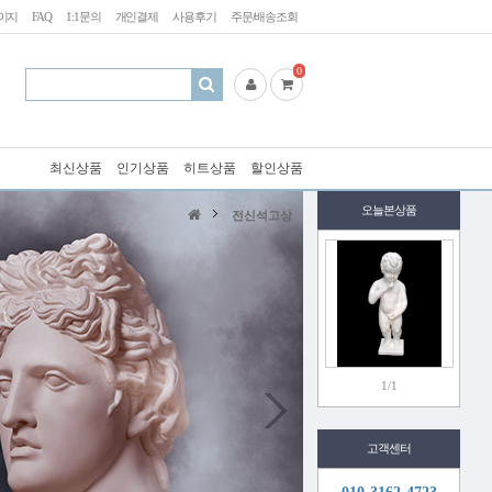
이지
FAQ
1:1문의
개인결제
사용후기
주문/배송조회
0
최신상품
인기상품
히트상품
할인상품
오늘본상품
전신석고상
1/1
고객센터