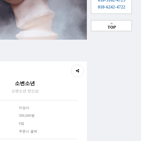
010-3162-4723
010-6242-4722
소변소년
소변소년 전신상
미성사
500,000원
0점
주문시 결제