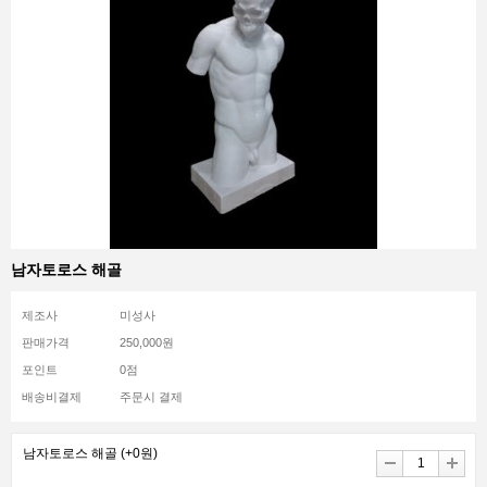
남자토로스 해골
제조사
미성사
판매가격
250,000원
포인트
0점
배송비결제
주문시 결제
남자토로스 해골
(+0원)