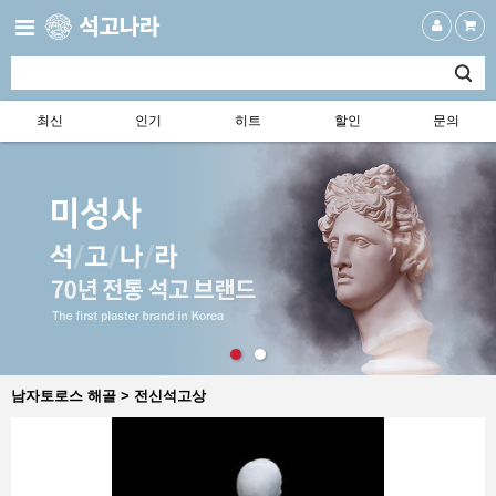
최신
인기
히트
할인
문의
남자토로스 해골 > 전신석고상